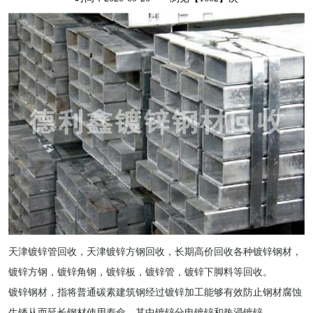
天津镀锌管回收
，天津镀锌方钢回收，长期高价回收各种镀锌钢材，
镀锌方钢，镀锌角钢，镀锌板，镀锌管，镀锌下脚料等回收。
镀锌钢材，指将普通碳素建筑钢经过镀锌加工能够有效防止钢材腐蚀
生锈从而延长钢材使用寿命，其中镀锌分电镀锌和热浸镀锌。