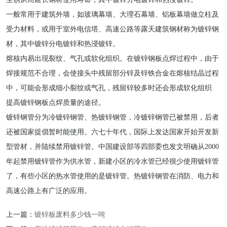
一般常用于建筑外墙，如玻璃幕墙、大理石幕墙、铝板幕墙做立柱及
受力材料，或用于室外电信塔、高速公路等露天建筑钢材称为镀锌钢
材，其中镀锌分电镀锌和热浸镀锌。
熔核内易出现裂纹、气孔或软化组织。在镀锌钢板点焊过程中，由于
焊接规范不合理，会使接头中残留部分锌及锌铁合金在熔核结晶过程
中，可能会形成细小裂纹或气孔，残留锌较多时还会形成软化组织
提高镀锌钢板点焊质量的途径。
镀锌钢管分为冷镀锌钢管、热镀锌钢管，冷镀锌钢管已被禁用，后者
还被国家提倡暂时能使用。六七十年代，国际上发达国家开始开发新
型管材，并陆续禁用镀锌管。中国建设部等四部委也发文明确从2000
年起禁用镀锌管作为供水管，新建小区的冷水管已经很少使用镀锌管
了，有些小区的热水管使用的是镀锌管。热镀锌钢管在消防、电力和
高速公路上有广泛的应用。
上一篇：
镀锌板废料多少钱一吨